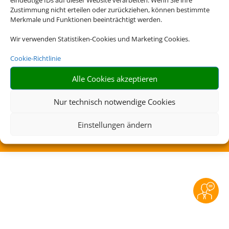
Rechtliche Informationen
Zustimmung nicht erteilen oder zurückziehen, können bestimmte
Merkmale und Funktionen beeinträchtigt werden.
Impressum
|
Datenschutzerklärung
|
Online Check-
Wir verwenden Statistiken-Cookies und Marketing Cookies.
In
|
Service
|
Blacklisted Airlines
|
AGB
|
Barrierefreiheitserklärung
Cookie-Richtlinie
Alle Cookies akzeptieren
Nur technisch notwendige Cookies
Einstellungen ändern
©
2026 • Schmetterling