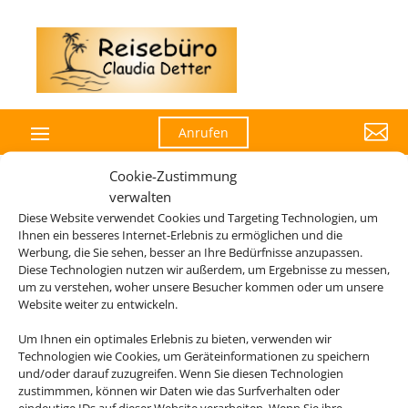

Anrufen
Cookie-Zustimmung
verwalten
Diese Website verwendet Cookies und Targeting Technologien, um
Die Abwicklung der Buchung übernimmt Schmetterling
Ihnen ein besseres Internet-Erlebnis zu ermöglichen und die
International GmbH & Co.KG im Auftrag des Webseiteninhabers.
Werbung, die Sie sehen, besser an Ihre Bedürfnisse anzupassen.
Diese Technologien nutzen wir außerdem, um Ergebnisse zu messen,
um zu verstehen, woher unsere Besucher kommen oder um unsere
Website weiter zu entwickeln.
Um Ihnen ein optimales Erlebnis zu bieten, verwenden wir
Technologien wie Cookies, um Geräteinformationen zu speichern
und/oder darauf zuzugreifen. Wenn Sie diesen Technologien
zustimmmen, können wir Daten wie das Surfverhalten oder
eindeutige IDs auf dieser Website verarbeiten. Wenn Sie ihre