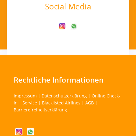
Social Media
Rechtliche Informationen
Impressum
|
Datenschutzerklärung
|
Online Check-
In
|
Service
|
Blacklisted Airlines
|
AGB
|
Barrierefreiheitserklärung