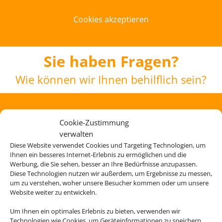
Cookies akzeptieren
Sie haben Fragen?
Wie können wir Ihnen behilflich sein?
Kontakt aufnehmen
Cookie-Zustimmung
verwalten
Reisebüro Claudia Detter
Diese Website verwendet Cookies und Targeting Technologien, um
Ihnen ein besseres Internet-Erlebnis zu ermöglichen und die
Werbung, die Sie sehen, besser an Ihre Bedürfnisse anzupassen.
Diese Technologien nutzen wir außerdem, um Ergebnisse zu messen,
Adresse
um zu verstehen, woher unsere Besucher kommen oder um unsere
Website weiter zu entwickeln.
Reisebüro Claudia Detter
Hauptstraße 31
Um Ihnen ein optimales Erlebnis zu bieten, verwenden wir
D-86641 Rain
Technologien wie Cookies, um Geräteinformationen zu speichern