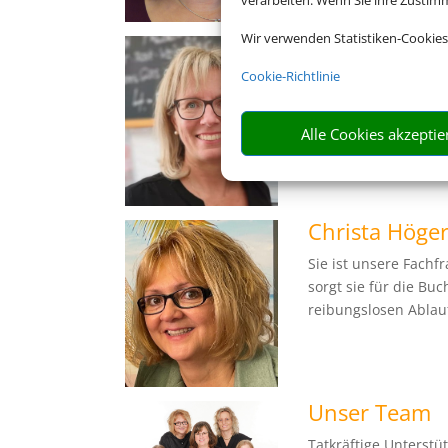
verarbeiten. Wenn Sie ihre Zusti
Wir verwenden Statistiken-Cookies
Simone Schm
Cookie-Richtlinie
Seit Ihrer Lehre Url
Simone ist Spezialist
und Kreuzfahrten.
Alle Cookies akzeptie
Christa Höge
Sie ist unsere Fachfr
sorgt sie für die Bu
reibungslosen Ablau
Unser Team
Tatkräftige Unterstü