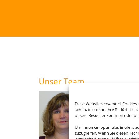
Unser Team
Claudia Dette
Diese Website verwendet Cookies u
Claudia ist seit 27 J
sehen, besser an Ihre Bedürfnisse
tätig. Sie bereiste v
unsere Besucher kommen oder um u
Um Ihnen ein optimales Erlebnis z
zuzugreifen. Wenn Sie diesen Tech