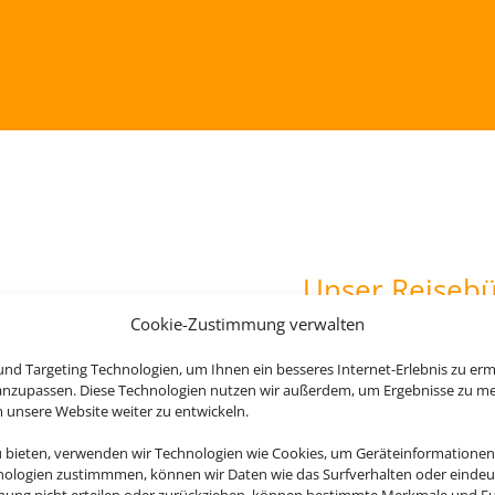
Unser Reiseb
Cookie-Zustimmung verwalten
r Inhaberin
nd Targeting Technologien, um Ihnen ein besseres Internet-Erlebnis zu erm
ahren in der Reisebranche
 anzupassen. Diese Technologien nutzen wir außerdem, um Ergebnisse zu m
iele Länder rund um die Welt.
nsere Website weiter zu entwickeln.
u bieten, verwenden wir Technologien wie Cookies, um Geräteinformationen
nologien zustimmmen, können wir Daten wie das Surfverhalten oder eindeut