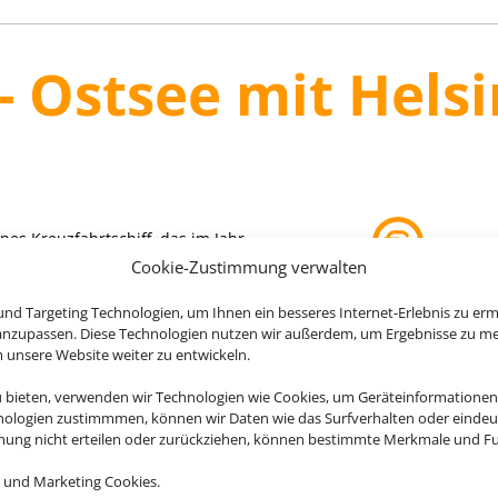
- Ostsee mit Helsi
rnes Kreuzfahrtschiff, das im Jahr
2.894 Passagiere in 1.447 Kabinen
Cookie-Zustimmung verwalten
 Personen.
ab 1799 € (p. 
nd Targeting Technologien, um Ihnen ein besseres Internet-Erlebnis zu erm
 anzupassen. Diese Technologien nutzen wir außerdem, um Ergebnisse zu m
nsere Website weiter zu entwickeln.
u bieten, verwenden wir Technologien wie Cookies, um Geräteinformationen
nologien zustimmmen, können wir Daten wie das Surfverhalten oder eindeut
mmung nicht erteilen oder zurückziehen, können bestimmte Merkmale und Fu
 und Marketing Cookies.