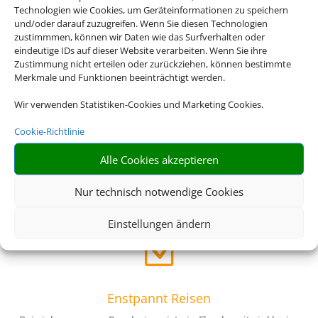
Technologien wie Cookies, um Geräteinformationen zu speichern
und/oder darauf zuzugreifen. Wenn Sie diesen Technologien
Riesige Auswahl
zustimmmen, können wir Daten wie das Surfverhalten oder
eindeutige IDs auf dieser Website verarbeiten. Wenn Sie ihre
Wählen Sie aus einer Vielzahl an Rundreiseangeboten
Zustimmung nicht erteilen oder zurückziehen, können bestimmte
weltweit
Merkmale und Funktionen beeinträchtigt werden.
Wir verwenden Statistiken-Cookies und Marketing Cookies.
Z
Cookie-Richtlinie
Alle Cookies akzeptieren
Genau mein Ding
Von Abenteuerreisen über Familienreisen bis hin zu
Nur technisch notwendige Cookies
Luxusrundreisen – wir haben das perfekte Angebot für Sie
Einstellungen ändern
Z
Enstpannt Reisen