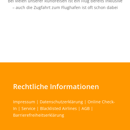
Bei vielen unserer Rundreisen ist ein Flug bereits inklusive
– auch die Zugfahrt zum Flughafen ist oft schon dabei
Rechtliche Informationen
Impressum
|
Datenschutzerklärung
|
Online Check-
In
|
Service
|
Blacklisted Airlines
|
AGB
|
Barrierefreiheitserklärung