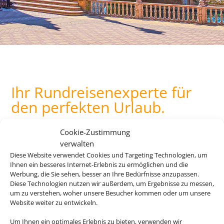
Ihr Rundreisenexperte für
den perfekten Urlaub.
Cookie-Zustimmung
verwalten
Andalusien, Kuba, Kanada, die USA oder doch lieber Asien?
Diese Website verwendet Cookies und Targeting Technologien, um
Es gibt so viel zu entdecken auf der Welt und mit unseren
Ihnen ein besseres Internet-Erlebnis zu ermöglichen und die
Rundreiseangebote erleben Sie Ihre Traumdestinationen in
Werbung, die Sie sehen, besser an Ihre Bedürfnisse anzupassen.
ihrer vollen Vielfalt.
Diese Technologien nutzen wir außerdem, um Ergebnisse zu messen,
um zu verstehen, woher unsere Besucher kommen oder um unsere
Website weiter zu entwickeln.
Z
Um Ihnen ein optimales Erlebnis zu bieten, verwenden wir